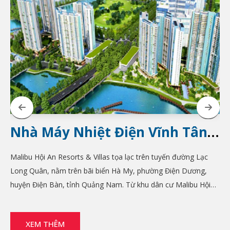
Nhà Máy Nhiệt Điện Vĩnh Tân 4
– Mở Rộng
Malibu Hội An Resorts & Villas tọa lạc trên tuyến đường Lạc
Long Quân, nằm trên bãi biển Hà My, phường Điện Dương,
huyện Điện Bàn, tỉnh Quảng Nam. Từ khu dân cư Malibu Hội
An, cư dân có thể tiếp cận đến trung tâm Đà Nẵng, sân bay Đà
Nẵng, khu phố cổ Hội An,…để vui chơi, giải trí.
XEM THÊM