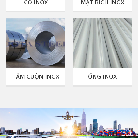
CO INOX
MẶT BÍCH INOX
TẤM CUỘN INOX
ỐNG INOX