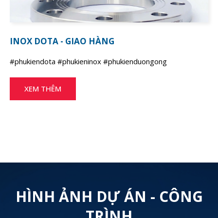
INOX DOTA - GIAO HÀNG
#phukiendota #phukieninox #phukienduongong
XEM THÊM
HÌNH ẢNH DỰ ÁN - CÔNG
TRÌNH