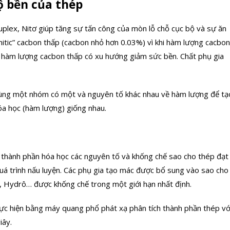
ộ bền của thép
uplex, Nitơ giúp tăng sự tấn công của mòn lỗ chỗ cục bộ và sự ăn
itic” cacbon thấp (cacbon nhỏ hơn 0.03%) vì khi hàm lượng cacbon
n, hàm lượng cacbon thấp có xu hướng giảm sức bền. Chất phụ gia
cùng một nhóm có một và nguyên tố khác nhau về hàm lượng để tạ
óa học (hàm lượng) giống nhau.
t thành phần hóa học các nguyên tố và khống chế sao cho thép đạt
uá trình nấu luyện. Các phụ gia tạo mác được bổ sung vào sao cho
ơ, Hydrô… được khống chế trong một giới hạn nhất định.
hực hiện bằng máy quang phổ phát xạ phân tích thành phần thép vớ
iây.