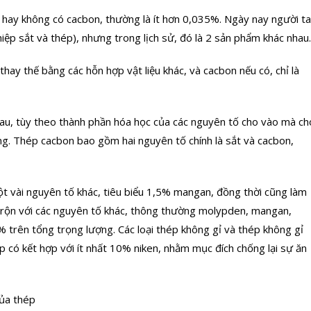
ít hay không có cacbon, thường là ít hơn 0,035%. Ngày nay người ta
ệp sắt và thép), nhưng trong lịch sử, đó là 2 sản phẩm khác nhau.
ay thế bằng các hỗn hợp vật liệu khác, và cacbon nếu có, chỉ là
au, tùy theo thành phần hóa học của các nguyên tố cho vào mà ch
ng. Thép cacbon bao gồm hai nguyên tố chính là sắt và cacbon,
 vài nguyên tố khác, tiêu biểu 1,5% mangan, đồng thời cũng làm
trộn với các nguyên tố khác, thông thường molypden, mangan,
 trên tổng trọng lượng. Các loại thép không gỉ và thép không gỉ
 có kết hợp với ít nhất 10% niken, nhằm mục đích chống lại sự ăn
của thép