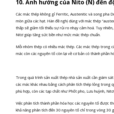
10. Ảnh hưởng của Nito (N) đến đ
Các mác thép không gỉ Ferritic, Austenitic và song pha D
mòn giữa các hạt. Hàn đề nghị dùng với mác thép “austen
thấp sẽ giảm tối thiểu sự rủi ro nhạy cảm hoá. Tuy nhiê
Nitơ giúp tăng sức bền như mức mác thép chuẩn.
Mỗi nhóm thép có nhiều mác thép. Các mác thép trong 
mác còn các nguyên tố còn lại về cơ bản có thành phần h
Trong quá trình sản xuất thép nhà sản xuất cần giám sá
các mác khác nhau bằng cách phân tích thép lỏng trong q
phù hợp, còn các tạp chất như Phốt pho, Lưu huỳnh, Nit
Việc phân tích thành phần hóa học các nguyên tố được t
khả năng phân tích đến 30 nguyên tố chỉ trong vòng 30 g