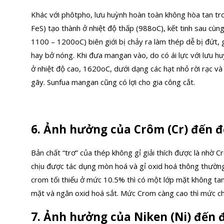
Khác với phôtpho, lưu huỳnh hoàn toàn không hòa tan tro
FeS) tạo thành ở nhiệt độ thấp (988oC), kết tinh sau cùng
1100 – 1200oC) biên giới bị chảy ra làm thép dễ bị đứt, 
hay bở nóng. Khi đưa mangan vào, do có ái lực với lưu h
ở nhiệt độ cao, 1620oC, dưới dạng các hạt nhỏ rời rạc và
gãy. Sunfua mangan cũng có lợi cho gia công cắt.
6. Ảnh hưởng của Crôm (Cr) đến đ
Bản chất “trơ” của thép không gỉ giải thích được là nhờ
chịu được tác dụng mòn hoá và gỉ oxid hoá thông thườn
crom tối thiểu ở mức 10.5% thì có một lớp mặt không ta
mặt và ngăn oxid hoá sắt. Mức Crom càng cao thì mức ch
7. Ảnh hưởng của Niken (Ni) đến 