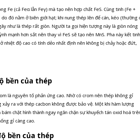
ng Fe (cả Feα lẫn Feγ) mà tạo nên hợp chất FeS. Cùng tinh (Fe +
 do đó nằm ở biên giới hạt; khi nung thép lên để cán, kéo (thường 
gãy như là thép rất giòn. Người ta gọi hiện tượng này là giòn nóng
uỳnh mạnh hơn sắt nên thay vì FeS sẽ tạo nên MnS. Pha này kết tin
 ở nhiệt độ cao có tính dẻo nhất định nên không bị chảy hoặc đứt,
ộ bền của thép
 Crom là nguyên tố phản ứng cao. Nhờ có crom nên thép không gỉ
g xảy ra với thép cacbon không được bảo vệ. Một khi hàm lượng
n bám chặt hình thành ngay ngăn chặn sự khuyếch tán oxid hoá trê
ống gỉ càng cao.
độ bền của thép