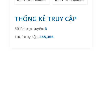
Của Thép Có Thể
Của Thép Có Thể
Bạn Chưa Biết!
Bạn Chưa Biết!
THỐNG KÊ TRUY CẬP
Số lần trực tuyến:
3
Lượt truy cập:
355,366