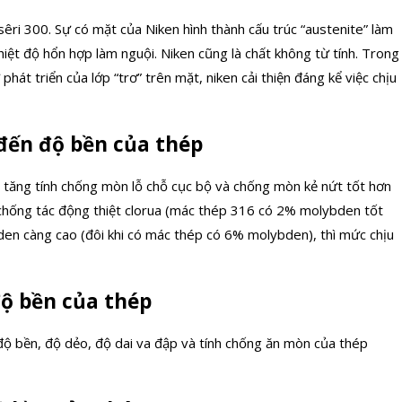
êri 300. Sự có mặt của Niken hình thành cấu trúc “austenite” làm
hiệt độ hổn hợp làm nguội. Niken cũng là chất không từ tính. Trong
phát triển của lớp “trơ” trên mặt, niken cải thiện đáng kể việc chịu
đến độ bền của thép
tăng tính chống mòn lỗ chỗ cục bộ và chống mòn kẻ nứt tốt hơn
p chống tác động thiệt clorua (mác thép 316 có 2% molybden tốt
en càng cao (đôi khi có mác thép có 6% molybden), thì mức chịu
độ bền của thép
độ bền, độ dẻo, độ dai va đập và tính chống ăn mòn của thép