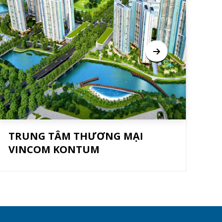
TRUNG TÂM THƯƠNG MẠI
T
VINCOM KONTUM
V